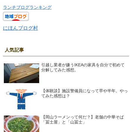
ランチブログランキング
にほんブログ村
人気記事
引越し業者が嫌うIKEAの家具を自分で初めて
分解してみた感想。
【体験談】施設警備員になって早や半年。やっ
てみた感想は？
【岡山ラーメンって何だ？】老舗の中華そば
「冨士屋」と「山冨士」