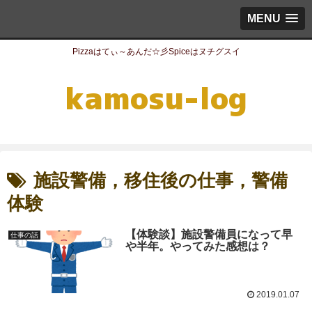
MENU
Pizzaはてぃ～あんだ☆彡Spiceはヌチグスイ
施設警備，移住後の仕事，警備
体験
【体験談】施設警備員になって早
仕事の話
や半年。やってみた感想は？
2019.01.07