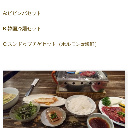
A:ビビンバセット
B:韓国冷麺セット
C:スンドゥブチゲセット（ホルモンor海鮮）