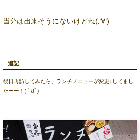
当分は出来そうにないけどね(;’∀’)
追記
後日再訪してみたら、ランチメニューが変更↓してまし
たーー！( ﾟДﾟ)