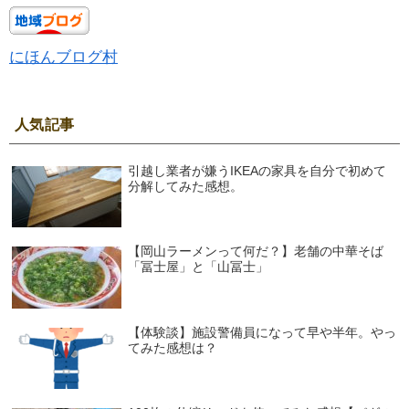
にほんブログ村
人気記事
引越し業者が嫌うIKEAの家具を自分で初めて
分解してみた感想。
【岡山ラーメンって何だ？】老舗の中華そば
「冨士屋」と「山冨士」
【体験談】施設警備員になって早や半年。やっ
てみた感想は？