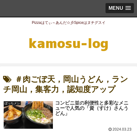
MENU
Pizzaはてぃ～あんだ☆彡Spiceはヌチグスイ
＃肉ごぼ天，岡山うどん，ラン
チ岡山，集客力，認知度アップ
コンビニ並の利便性と多彩なメニ
ぼっちメシ
ューで人気の「資（すけ）さんう
どん」
2024.03.23