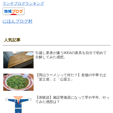
ランチブログランキング
にほんブログ村
人気記事
引越し業者が嫌うIKEAの家具を自分で初めて
分解してみた感想。
【岡山ラーメンって何だ？】老舗の中華そば
「冨士屋」と「山冨士」
【体験談】施設警備員になって早や半年。やっ
てみた感想は？